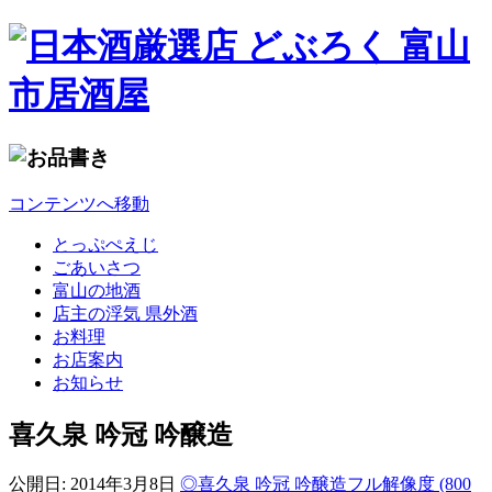
コンテンツへ移動
とっぷぺえじ
ごあいさつ
富山の地酒
店主の浮気 県外酒
お料理
お店案内
お知らせ
喜久泉 吟冠 吟醸造
公開日:
2014年3月8日
◎喜久泉 吟冠 吟醸造
フル解像度 (800