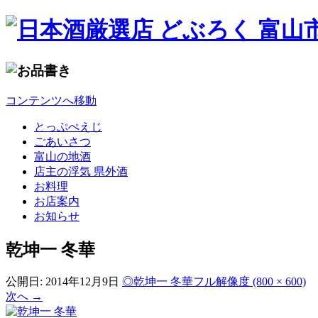
コンテンツへ移動
とっぷぺえじ
ごあいさつ
富山の地酒
店主の浮気 県外酒
お料理
お店案内
お知らせ
乾坤一 冬華
公開日:
2014年12月9日
◎乾坤一 冬華
フル解像度 (800 × 600)
次へ
→