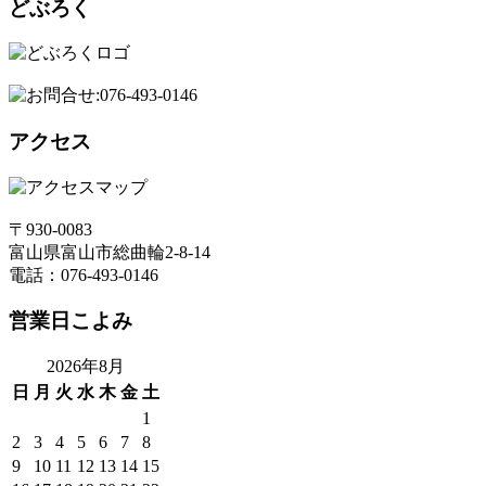
どぶろく
アクセス
〒930-0083
富山県富山市総曲輪2-8-14
電話：076-493-0146
営業日こよみ
2026年8月
日
月
火
水
木
金
土
1
2
3
4
5
6
7
8
9
10
11
12
13
14
15