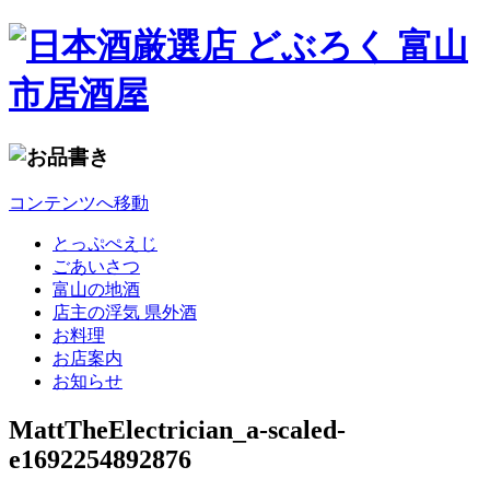
コンテンツへ移動
とっぷぺえじ
ごあいさつ
富山の地酒
店主の浮気 県外酒
お料理
お店案内
お知らせ
MattTheElectrician_a-scaled-
e1692254892876