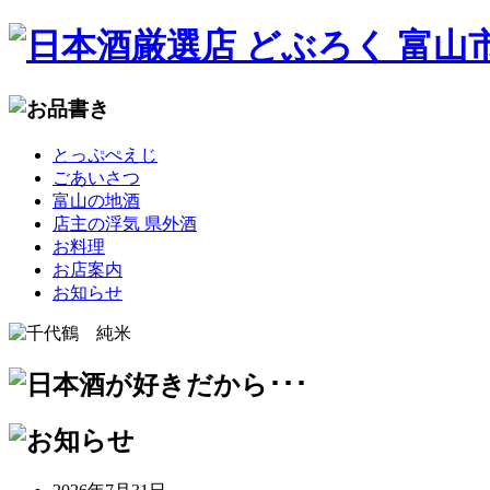
コ
とっぷぺえじ
ン
ごあいさつ
テ
富山の地酒
ン
店主の浮気 県外酒
ツ
お料理
へ
お店案内
移
お知らせ
動