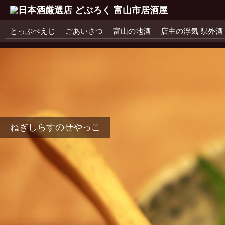
コ
とっぷぺえじ
ごあいさつ
富山の地酒
店主の浮気 県外酒
ン
テ
ン
ツ
なんこつの梅肉あえ
へ
メニューなり
移
メニューなり
動
銀タラ照焼
ねぎしらすのせやっこ