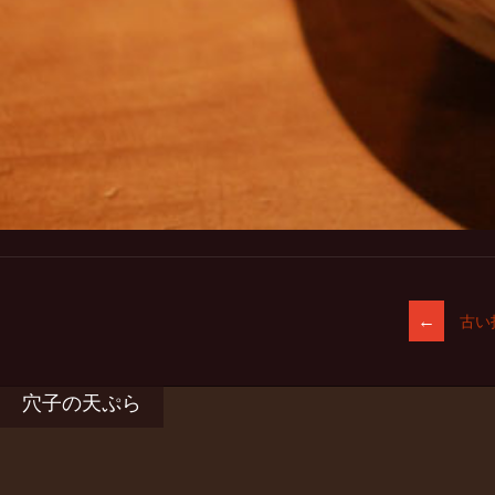
投
←
古い
稿
ナ
ビ
穴子の天ぷら
ゲ
ー
シ
ョ