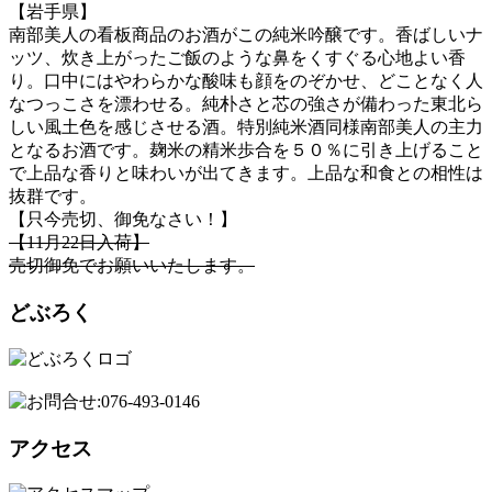
【岩手県】
南部美人の看板商品のお酒がこの純米吟醸です。香ばしいナ
ッツ、炊き上がったご飯のような鼻をくすぐる心地よい香
り。口中にはやわらかな酸味も顔をのぞかせ、どことなく人
なつっこさを漂わせる。純朴さと芯の強さが備わった東北ら
しい風土色を感じさせる酒。特別純米酒同様南部美人の主力
となるお酒です。麹米の精米歩合を５０％に引き上げること
で上品な香りと味わいが出てきます。上品な和食との相性は
抜群です。
【只今売切、御免なさい！】
【11月22日入荷】
売切御免でお願いいたします。
どぶろく
アクセス