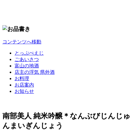
コンテンツへ移動
とっぷぺえじ
ごあいさつ
富山の地酒
店主の浮気 県外酒
お料理
お店案内
お知らせ
南部美人 純米吟醸＊なんぶびじんじゅ
んまいぎんじょう