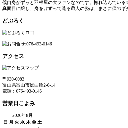
僕自身がずっと羽根屋の大ファンなのです。惚れ込んでいる
真面目に醸し、身をけずって造る蔵人の姿は、まさに僕のギ
どぶろく
アクセス
〒930-0083
富山県富山市総曲輪2-8-14
電話：076-493-0146
営業日こよみ
2026年8月
日
月
火
水
木
金
土