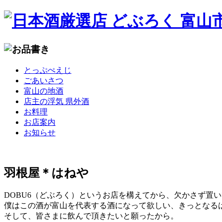
コ
とっぷぺえじ
ン
ごあいさつ
テ
富山の地酒
ン
店主の浮気 県外酒
ツ
お料理
へ
お店案内
移
お知らせ
動
羽根屋＊はねや
DOBU6（どぶろく）というお店を構えてから、欠かさず置
僕はこの酒が富山を代表する酒になって欲しい、きっとなる
そして、皆さまに飲んで頂きたいと願ったから。