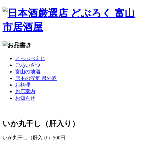
コ
とっぷぺえじ
ン
ごあいさつ
テ
富山の地酒
ン
店主の浮気 県外酒
ツ
お料理
へ
お店案内
移
お知らせ
動
いか丸干し（肝入り）
いか丸干し（肝入り）500円