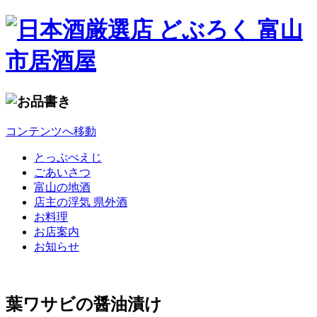
コンテンツへ移動
とっぷぺえじ
ごあいさつ
富山の地酒
店主の浮気 県外酒
お料理
お店案内
お知らせ
葉ワサビの醤油漬け