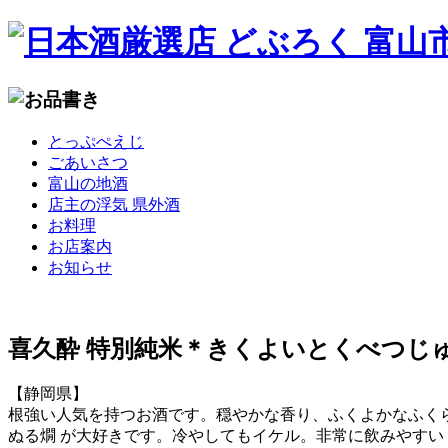
コ
とっぷぺえじ
ン
ごあいさつ
テ
富山の地酒
ン
店主の浮気 県外酒
ツ
お料理
へ
お店案内
移
お知らせ
動
喜久酔 特別純米＊きくよいとくべつじ
【静岡県】
根強い人気を持つお酒です。穏やかな香り、ふくよかなふく
ぬる燗 が大好きです。冷やしてもイケル。非常に飲みやすい