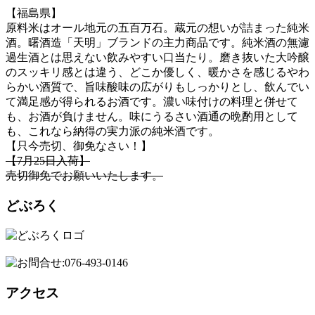
【福島県】
原料米はオール地元の五百万石。蔵元の想いが詰まった純米
酒。曙酒造「天明」ブランドの主力商品です。純米酒の無濾
過生酒とは思えない飲みやすい口当たり。磨き抜いた大吟醸
のスッキリ感とは違う、どこか優しく、暖かさを感じるやわ
らかい酒質で、旨味酸味の広がりもしっかりとし、飲んでい
て満足感が得られるお酒です。濃い味付けの料理と併せて
も、お酒が負けません。味にうるさい酒通の晩酌用として
も、これなら納得の実力派の純米酒です。
【只今売切、御免なさい！】
【7月25日入荷】
売切御免でお願いいたします。
どぶろく
アクセス