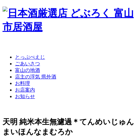
コ
とっぷぺえじ
ン
ごあいさつ
テ
富山の地酒
ン
店主の浮気 県外酒
ツ
お料理
へ
お店案内
移
お知らせ
動
天明 純米本生無濾過＊てんめいじゅん
まいほんなまむろか