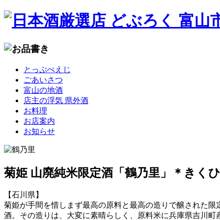
コ
とっぷぺえじ
ン
ごあいさつ
テ
富山の地酒
ン
店主の浮気 県外酒
ツ
お料理
へ
お店案内
移
お知らせ
動
菊姫 山廃純米限定酒「鶴乃里」＊きく
【石川県】
菊姫が手間を惜しまず最高の原料と最高の造りで醸された限
酒。その造りは、大変に素晴らしく、原料米に兵庫県吉川町