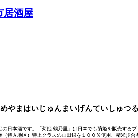
ひめやまはいじゅんまいげんていしゅつ
定の日本酒です。「菊姫 鶴乃里」は日本でも菊姫を販売するプ
産（特Ａ地区）特上クラスの山田錦を１００％使用、精米歩合も