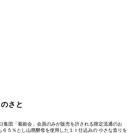
るのさと
ロ集団「菊姫会」会員のみが販売を許される限定流通のお
６５％とし山廃酵母を使用した１ｔ仕込みの 小さな造りを