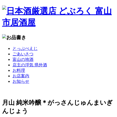
コ
とっぷぺえじ
ン
ごあいさつ
テ
富山の地酒
ン
店主の浮気 県外酒
ツ
お料理
へ
お店案内
移
お知らせ
動
月山 純米吟醸＊がっさんじゅんまいぎ
んじょう