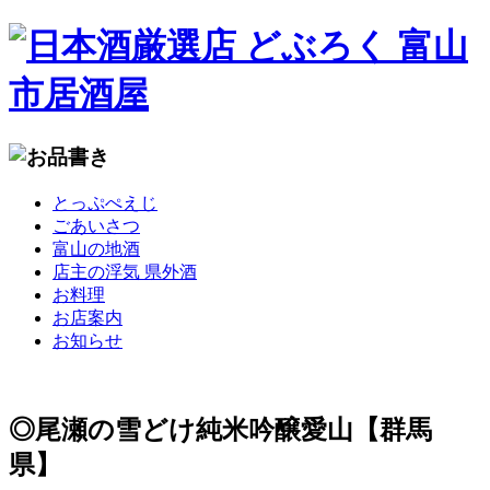
コ
とっぷぺえじ
ン
ごあいさつ
テ
富山の地酒
ン
店主の浮気 県外酒
ツ
お料理
へ
お店案内
移
お知らせ
動
◎尾瀬の雪どけ純米吟醸愛山【群馬
県】