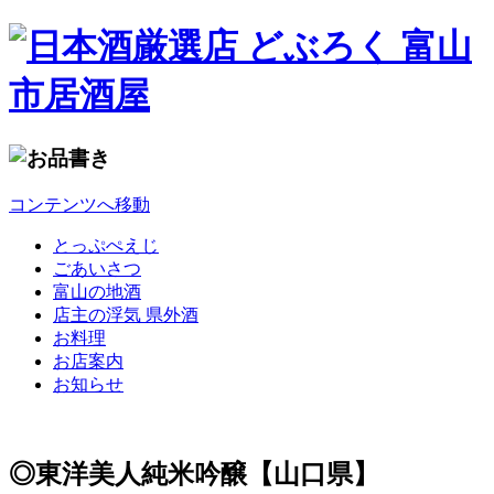
コンテンツへ移動
とっぷぺえじ
ごあいさつ
富山の地酒
店主の浮気 県外酒
お料理
お店案内
お知らせ
◎東洋美人純米吟醸【山口県】