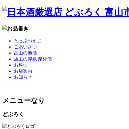
コ
とっぷぺえじ
ン
ごあいさつ
テ
富山の地酒
ン
店主の浮気 県外酒
ツ
お料理
へ
お店案内
移
お知らせ
動
メニューなり
どぶろく