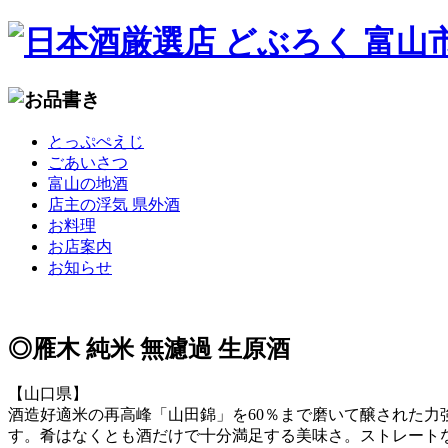
コ
とっぷぺえじ
ン
ごあいさつ
テ
富山の地酒
ン
店主の浮気 県外酒
ツ
お料理
へ
お店案内
移
お知らせ
動
◎雁木 純米 無濾過 生原酒
【山口県】
酒造好適米の再高峰「山田錦」を60％まで磨いて醸された力
す。肴はなくとも酒だけで十分満足する美味さ。ストレート