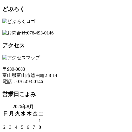
どぶろく
アクセス
〒930-0083
富山県富山市総曲輪2-8-14
電話：076-493-0146
営業日こよみ
2026年8月
日
月
火
水
木
金
土
1
2
3
4
5
6
7
8