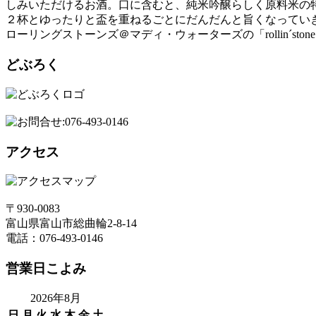
しみいただけるお酒。口に含むと、純米吟醸らしく原料米の
２杯とゆったりと盃を重ねるごとにだんだんと旨くなってい
ローリングストーンズ＠マディ・ウォーターズの「rollin´
どぶろく
アクセス
〒930-0083
富山県富山市総曲輪2-8-14
電話：076-493-0146
営業日こよみ
2026年8月
日
月
火
水
木
金
土