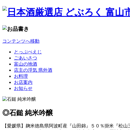
コンテンツへ移動
とっぷぺえじ
ごあいさつ
富山の地酒
店主の浮気 県外酒
お料理
お店案内
お知らせ
◎石鎚 純米吟醸
【愛媛県】麹米徳島県阿波町産『山田錦』５０％掛米『松山