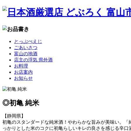
コ
とっぷぺえじ
ン
ごあいさつ
テ
富山の地酒
ン
店主の浮気 県外酒
ツ
お料理
へ
お店案内
移
お知らせ
動
◎初亀 純米
【静岡県】
初亀のスタンダードな純米酒！やわらかな旨みが美味い。「
っかりとした米のコクに初亀らしいキレの良さを感じる辛口