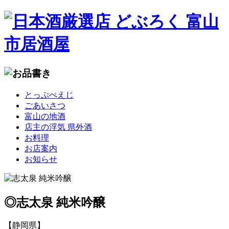
コ
とっぷぺえじ
ン
ごあいさつ
テ
富山の地酒
ン
店主の浮気 県外酒
ツ
お料理
へ
お店案内
移
お知らせ
動
◎志太泉 純米吟醸
【静岡県】