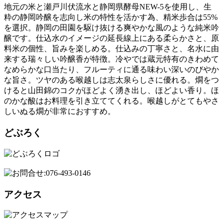
地元の米と瀬戸川伏流水と静岡県酵母NEW-5を使用し、生
粋の静岡吟醸を志向し米の特性を活かす為、精米歩合は55%
を選択。静岡の田園を駆け抜ける爽やかな風のような純米吟
醸です。仕込水のイメージの延長線上にある柔らかさと、原
料米の個性、旨みを楽しめる。仕込みの丁寧さと、名水に由
来する瑞々しい吟醸香が特徴。冷やでは蔵元特有のきわめて
なめらかな口当たり、フルーティに通る味わい深いのびやか
な旨さ。ツヤのある喉越しは志太泉らしさに優れる。燗をつ
けると山田錦のコクがほどよく湧き出し、ほどよい香り。ほ
のかな酸はお料理を引き立ててくれる。喉越しがとてもやさ
しいぬる燗が非常におすすめ。
どぶろく
アクセス