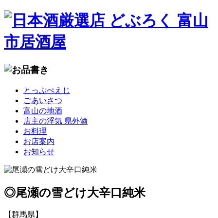
コ
とっぷぺえじ
ン
ごあいさつ
テ
富山の地酒
ン
店主の浮気 県外酒
ツ
お料理
へ
お店案内
移
お知らせ
動
◎尾瀬の雪どけ大辛口純米
【群馬県】