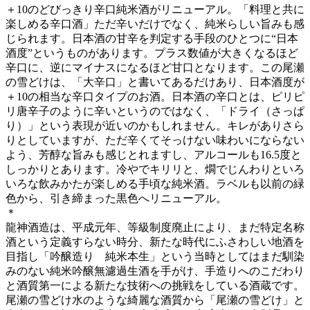
＋10のどびっきり辛口純米酒がリニューアル。「料理と共に
楽しめる辛口酒」ただ辛いだけでなく、純米らしい旨みも感
じられます。日本酒の甘辛を判定する手段のひとつに“日本
酒度”というものがあります。プラス数値が大きくなるほど
辛口に、逆にマイナスになるほど甘口となります。この尾瀬
の雪どけは、「大辛口」と書いてあるだけあり、日本酒度が
＋10の相当な辛口タイプのお酒。日本酒の辛口とは、ピリピ
リ唐辛子のように辛いというのではなく、「ドライ（さっぱ
り）」という表現が近いのかもしれません。キレがありさら
りとしていますが、ただ辛くてそっけない味わいにならない
よう、芳醇な旨みも感じとれますし、アルコールも16.5度と
しっかりとあります。冷やでキリリと、燗でじんわりといろ
いろな飲みかたが楽しめる手頃な純米酒。ラベルも以前の緑
色から、引き締まった黒色へリニューアル。
＊
龍神酒造は、平成元年、等級制度廃止により、まだ特定名称
酒という定義すらない時分、新たな時代にふさわしい地酒を
目指し「吟醸造り 純米本生」という当時としてはまだ馴染
みのない純米吟醸無濾過生酒を手がけ、手造りへのこだわり
と酒質第一による新たな技術への挑戦をしている酒蔵です。
尾瀬の雪どけ水のような綺麗な酒質から「尾瀬の雪どけ」と