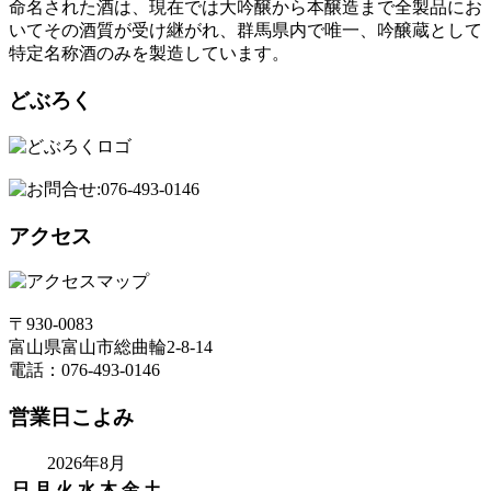
命名された酒は、現在では大吟醸から本醸造まで全製品にお
いてその酒質が受け継がれ、群馬県内で唯一、吟醸蔵として
特定名称酒のみを製造しています。
どぶろく
アクセス
〒930-0083
富山県富山市総曲輪2-8-14
電話：076-493-0146
営業日こよみ
2026年8月
日
月
火
水
木
金
土