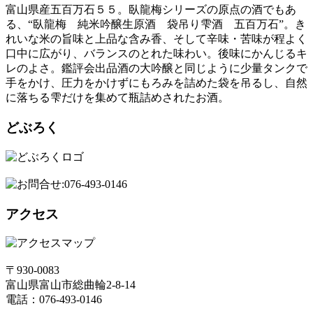
富山県産五百万石５５。臥龍梅シリーズの原点の酒でもあ
る、“臥龍梅 純米吟醸生原酒 袋吊り雫酒 五百万石”。き
れいな米の旨味と上品な含み香、そして辛味・苦味が程よく
口中に広がり、バランスのとれた味わい。後味にかんじるキ
レのよさ。鑑評会出品酒の大吟醸と同じように少量タンクで
手をかけ、圧力をかけずにもろみを詰めた袋を吊るし、自然
に落ちる雫だけを集めて瓶詰めされたお酒。
どぶろく
アクセス
〒930-0083
富山県富山市総曲輪2-8-14
電話：076-493-0146