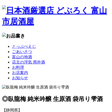
コ
とっぷぺえじ
ン
ごあいさつ
テ
富山の地酒
ン
店主の浮気 県外酒
ツ
お料理
へ
お店案内
移
お知らせ
動
◎臥龍梅 純米吟醸 生原酒 袋吊り雫酒
【静岡県】