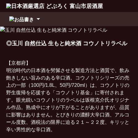
コ
ン
テ
ン
◎玉川 自然仕込 生もと純米酒 コウノトリラベル
ツ
へ
移
【京都府】
動
明治時代の日本酒を髣髴させる製造方法と酒質で、飲み
飽きしない旨みのある辛口酒。コウノトリシリーズの売
上の一部（100円/1.8L、50円/720ml）は、コウノトリの
野生復帰を応援する「コウノトリ基金」に寄付されま
す。眼光鋭いコウノトリのラベルは坂根克介氏オリジナ
ル作品。熟成中にオリが下がることがありますが、品質
に影響はありません。とびきりの濃醇大辛口酒、アルコ
ール度数、酒税法の限界に迫る２１～２２度、キリッと
辛い男性的な辛口酒。