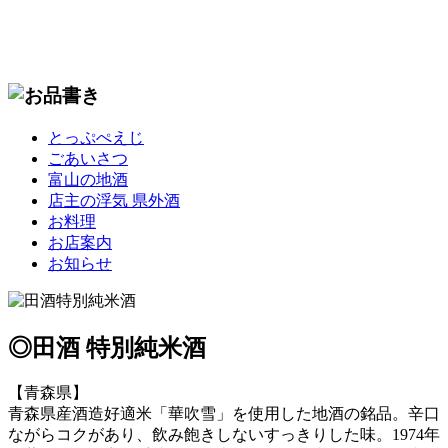
コ
とっぷぺえじ
ン
ごあいさつ
テ
富山の地酒
ン
店主の浮気 県外酒
ツ
お料理
へ
お店案内
移
お知らせ
動
◎田酒 特別純米酒
【青森県】
青森県産酒造好適米「華吹雪」を使用した地酒の銘品。辛口
ながらコクがあり、飲み飽きしないすっきりした味。1974年