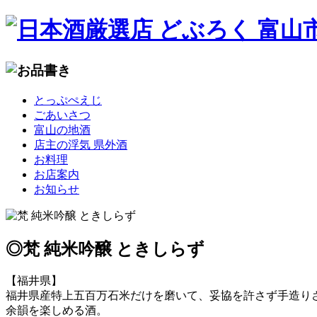
コ
とっぷぺえじ
ン
ごあいさつ
テ
富山の地酒
ン
店主の浮気 県外酒
ツ
お料理
へ
お店案内
移
お知らせ
動
◎梵 純米吟醸 ときしらず
【福井県】
福井県産特上五百万石米だけを磨いて、妥協を許さず手造り
余韻を楽しめる酒。