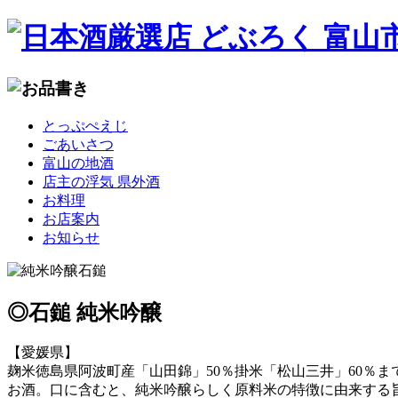
コ
とっぷぺえじ
ン
ごあいさつ
テ
富山の地酒
ン
店主の浮気 県外酒
ツ
お料理
へ
お店案内
移
お知らせ
動
◎石鎚 純米吟醸
【愛媛県】
麹米徳島県阿波町産「山田錦」50％掛米「松山三井」60％
お酒。口に含むと、純米吟醸らしく原料米の特徴に由来する