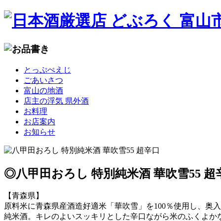
コ
とっぷぺえじ
ン
ごあいさつ
テ
富山の地酒
ン
店主の浮気 県外酒
ツ
お料理
へ
お店案内
移
お知らせ
動
◎八甲田おろし 特別純米酒 華吹雪55 超
【青森県】
原料米に青森県産酒造好適米「華吹雪」を100％使用し、奥
純米酒。キレのよいスッキリとした辛口ながら米のふくよか