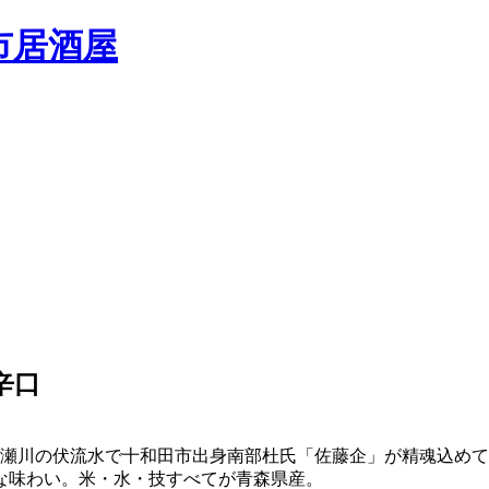
辛口
入瀬川の伏流水で十和田市出身南部杜氏「佐藤企」が精魂込め
な味わい。米・水・技すべてが青森県産。