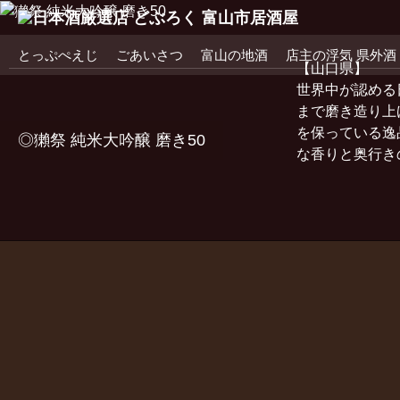
コ
とっぷぺえじ
ごあいさつ
富山の地酒
店主の浮気 県外酒
ン
【山口県】
テ
世界中が認める
ン
まで磨き造り上
ツ
を保っている逸
◎獺祭 純米大吟醸 磨き50
へ
な香りと奥行き
移
動