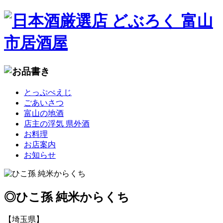
コ
とっぷぺえじ
ン
ごあいさつ
テ
富山の地酒
ン
店主の浮気 県外酒
ツ
お料理
へ
お店案内
移
お知らせ
動
◎ひこ孫 純米からくち
【埼玉県】