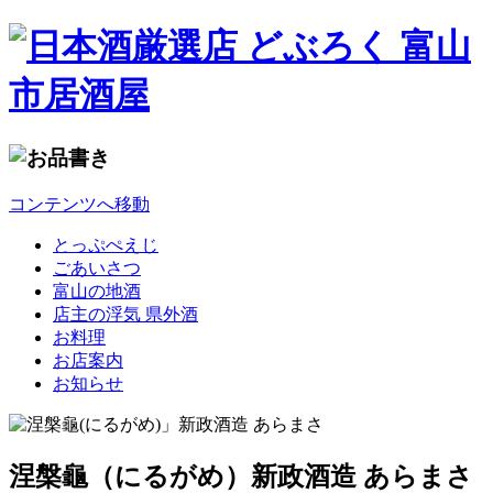
コンテンツへ移動
とっぷぺえじ
ごあいさつ
富山の地酒
店主の浮気 県外酒
お料理
お店案内
お知らせ
涅槃龜（にるがめ）新政酒造 あらまさ