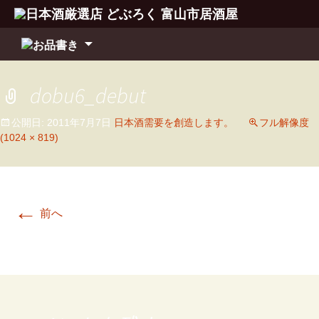
コ
ン
テ
ン
dobu6_debut
ツ
へ
公開日:
2011年7月7日
日本酒需要を創造します。
フル解像度
移
(1024 × 819)
動
←
前へ