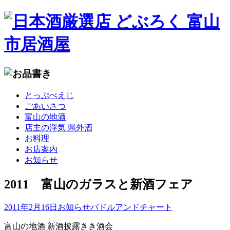
コ
とっぷぺえじ
ン
ごあいさつ
テ
富山の地酒
ン
店主の浮気 県外酒
ツ
お料理
へ
お店案内
移
お知らせ
動
2011 富山のガラスと新酒フェア
2011年2月16日
お知らせ
パドルアンドチャート
富山の地酒 新酒披露きき酒会