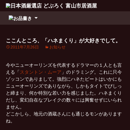
コ
ン
テ
ン
ここんところ、「ハネまくり」が大好きでして。
ツ
2011年7月26日
お知らせ
へ
移
動
今やニューオーリンズを代表するドラマーの１人とも言
える「
スタントン・ムーア
」のドラミング。これに只今
ゾッコンでありまして。強烈にハネたビートはいかにも
ニューオーリンズでありながら、しかもタイトでびしっ
と締まり、何か特別な若い力を感じました。ハネまくり
だし、変幻自在なブレイクの数々には興奮せずにいられ
ません。
どこかしら、地元の酒蔵さんにも通じるモンがあります
ね。