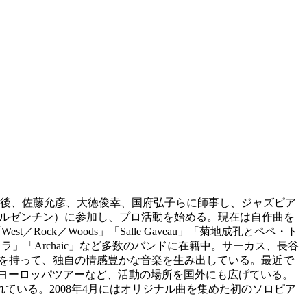
その後、佐藤允彦、大徳俊幸、国府弘子らに師事し、ジャズピア
リ、アルゼンチン）に参加し、プロ活動を始める。現在は自作曲を
ock／Woods」「Salle Gaveau」「菊地成孔とペペ・ト
」「Archaic」など多数のバンドに在籍中。サーカス、長谷
性を持って、独自の情感豊かな音楽を生み出している。最近で
」のヨーロッパツアーなど、活動の場所を国外にも広げている。
いる。2008年4月にはオリジナル曲を集めた初のソロピア