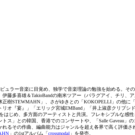
学後ポピュラー音楽に目覚め、独学で音楽理論の勉強を始める。
、伊藤多喜雄＆TakioBandの南米ツアー（パラグアイ、チ
WMAHN」、さがゆきとの「KOKOPELLI」の他に「West／R
オ『宴』」「エリック宮城EMBand」「井上淑彦クリプシドラ
Yをはじめ、多方面のアーティストと共演。フレキシブルな感
ス」との韓国、香港でのコンサートや、「Salle Gaveau
れるその作曲、編曲能力はジャンルを超え各界で高く評価されて
AHN
」の1stアルバム「
crossmodal
」を発売。