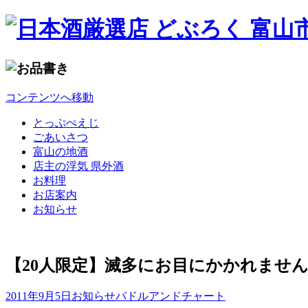
コンテンツへ移動
とっぷぺえじ
ごあいさつ
富山の地酒
店主の浮気 県外酒
お料理
お店案内
お知らせ
【20人限定】滅多にお目にかかれませ
2011年9月5日
お知らせ
パドルアンドチャート