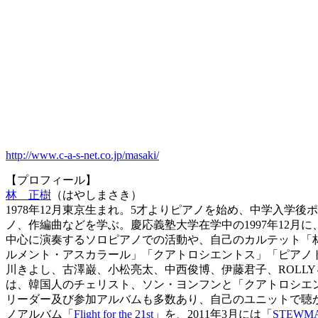
http://www.c-a-s-net.co.jp/masaki/
【プロフィール】
林 正樹
（はやしまさき）
1978年12月東京生まれ。5才よりピアノを始め、中学入
ノ、作編曲などを学ぶ。慶応義塾大学在学中の1997年12月に
中心に演奏するソロピアノでの活動や、自己のカルテット「林正樹STE
ルメント・アスカラール」「クアトロシエントス」「ピアノトリ
川きよし、古澤巌、小松亮太、中西俊博、伊藤君子、ROLL
は、韓国人のチェリスト、ソン・ヨンフンと「クアトロシエント
リーダー及び参加アルバムも多数あり、自己のユニットで聴か
ノアルバム「
Flight for the 21st
」を、2011年3月には「
STEWM