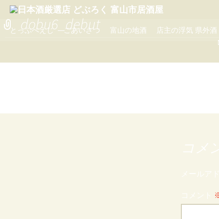
dobu6_debut
コ
とっぷぺえじ
ごあいさつ
富山の地酒
店主の浮気 県外酒
ン
テ
ン
ツ
へ
移
動
コメ
メールア
コメント