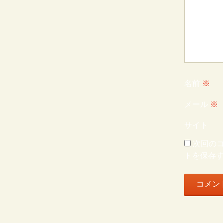
名前
※
メール
※
サイト
次回の
トを保存