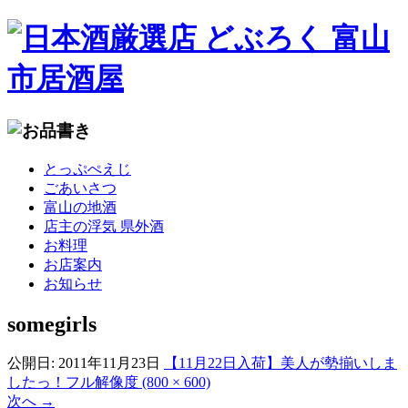
コ
とっぷぺえじ
ン
ごあいさつ
テ
富山の地酒
ン
店主の浮気 県外酒
ツ
お料理
へ
お店案内
移
お知らせ
動
somegirls
公開日:
2011年11月23日
【11月22日入荷】美人が勢揃いしま
したっ！
フル解像度 (800 × 600)
次へ
→