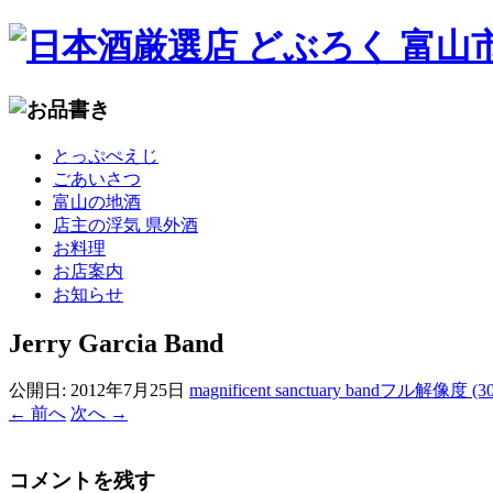
コ
とっぷぺえじ
ン
ごあいさつ
テ
富山の地酒
ン
店主の浮気 県外酒
ツ
お料理
へ
お店案内
移
お知らせ
動
Jerry Garcia Band
公開日:
2012年7月25日
magnificent sanctuary band
フル解像度 (300 
←
前へ
次へ
→
コメントを残す