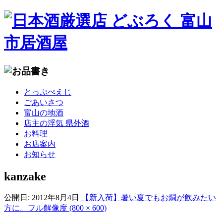
コ
とっぷぺえじ
ン
ごあいさつ
テ
富山の地酒
ン
店主の浮気 県外酒
ツ
お料理
へ
お店案内
移
お知らせ
動
kanzake
公開日:
2012年8月4日
【新入荷】暑い夏でもお燗が飲みたい
方に。
フル解像度 (800 × 600)