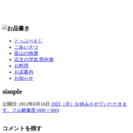
コ
とっぷぺえじ
ン
ごあいさつ
テ
富山の地酒
ン
店主の浮気 県外酒
ツ
お料理
へ
お店案内
移
お知らせ
動
simple
公開日:
2012年8月16日
20日（月）お休みさせていただきま
す。
フル解像度 (800 × 600)
コメントを残す