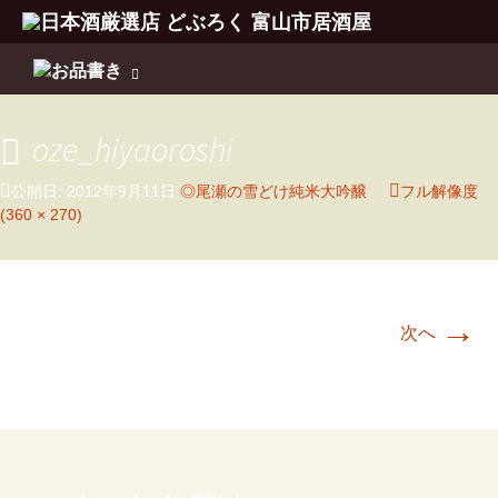
コンテンツへ移動
oze_hiyaoroshi
公開日:
2012年9月11日
◎尾瀬の雪どけ純米大吟醸
フル解像度
(360 × 270)
→
次へ