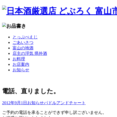
コ
とっぷぺえじ
ン
ごあいさつ
テ
富山の地酒
ン
店主の浮気 県外酒
ツ
お料理
へ
お店案内
移
お知らせ
動
電話、直りました。
2012年9月1日
お知らせ
パドルアンドチャート
ご予約の電話を承ることができず申し訳ございません。