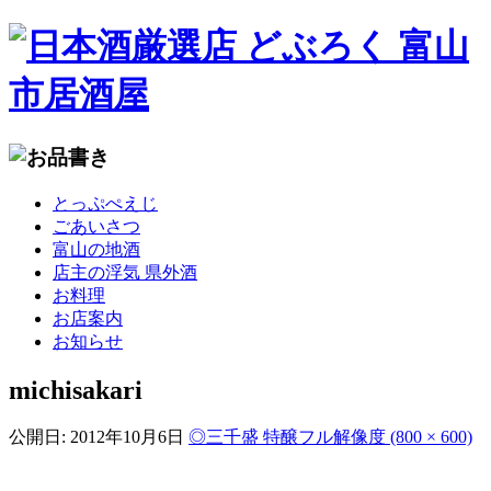
コ
とっぷぺえじ
ン
ごあいさつ
テ
富山の地酒
ン
店主の浮気 県外酒
ツ
お料理
へ
お店案内
移
お知らせ
動
michisakari
公開日:
2012年10月6日
◎三千盛 特醸
フル解像度 (800 × 600)