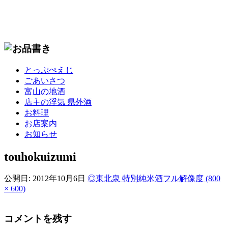
コ
とっぷぺえじ
ン
ごあいさつ
テ
富山の地酒
ン
店主の浮気 県外酒
ツ
お料理
へ
お店案内
移
お知らせ
動
touhokuizumi
公開日:
2012年10月6日
◎東北泉 特別純米酒
フル解像度 (800
× 600)
コメントを残す