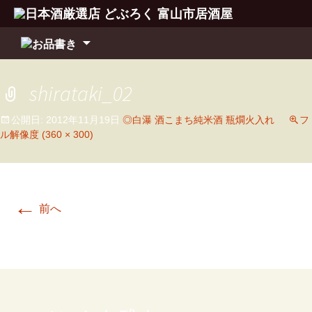
コ
ン
テ
ン
shirataki_02
ツ
へ
公開日:
2012年11月19日
◎白瀑 酒こまち純米酒 瓶燗火入れ
フ
移
ル解像度 (360 × 300)
動
←
前へ