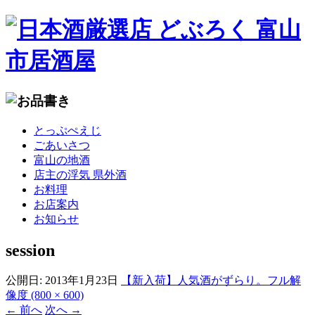
コ
とっぷぺえじ
ン
ごあいさつ
テ
富山の地酒
ン
店主の浮気 県外酒
ツ
お料理
へ
お店案内
移
お知らせ
動
session
公開日:
2013年1月23日
【新入荷】人気酒がずらり。
フル解
像度 (800 × 600)
←
前へ
次へ
→