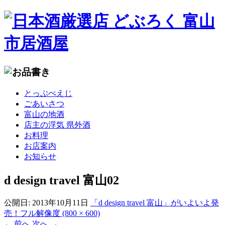
コ
とっぷぺえじ
ン
ごあいさつ
テ
富山の地酒
ン
店主の浮気 県外酒
ツ
お料理
へ
お店案内
移
お知らせ
動
d design travel 富山02
公開日:
2013年10月11日
「d design travel 富山」がいよいよ発
売！
フル解像度 (800 × 600)
←
前へ
次へ
→