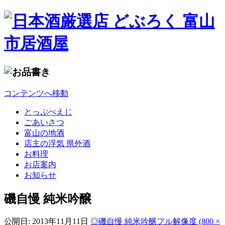
コンテンツへ移動
とっぷぺえじ
ごあいさつ
富山の地酒
店主の浮気 県外酒
お料理
お店案内
お知らせ
磯自慢 純米吟醸
公開日:
2013年11月11日
◎磯自慢 純米吟醸
フル解像度 (800 ×