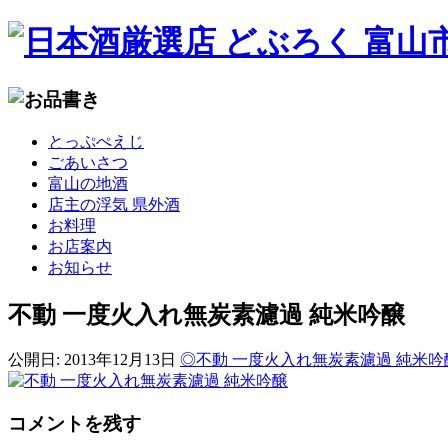
コ
とっぷぺえじ
ン
ごあいさつ
テ
富山の地酒
ン
店主の浮気 県外酒
ツ
お料理
へ
お店案内
移
お知らせ
動
不動 一度火入れ無炭素濾過 純米吟醸
公開日:
2013年12月13日
◎不動 一度火入れ無炭素濾過 純米吟
コメントを残す