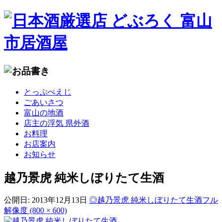
コ
とっぷぺえじ
ン
ごあいさつ
テ
富山の地酒
ン
店主の浮気 県外酒
ツ
お料理
へ
お店案内
移
お知らせ
動
越乃景虎 純米しぼりたて生酒
公開日:
2013年12月13日
◎越乃景虎 純米しぼりたて生酒
フル
解像度 (800 × 600)