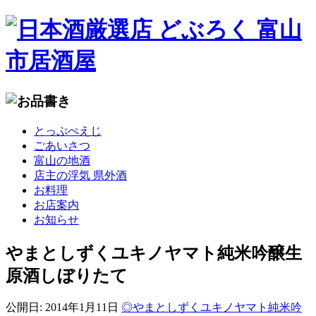
コ
とっぷぺえじ
ン
ごあいさつ
テ
富山の地酒
ン
店主の浮気 県外酒
ツ
お料理
へ
お店案内
移
お知らせ
動
やまとしずくユキノヤマト純米吟醸生
原酒しぼりたて
公開日:
2014年1月11日
◎やまとしずくユキノヤマト純米吟